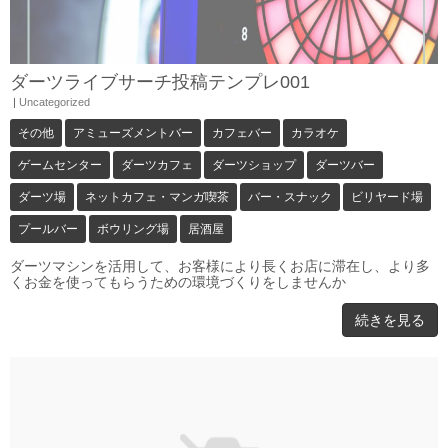
ダーツライブサーチ投稿テンプレ001
|
Uncategorized
その他
アミューズメントバー
カフェバー
カラオケ
ゲームセンター
ダーツカフェ
ダーツショップ
ダーツバー
ダーツ場
ネットカフェ・マンガ喫茶
バー・スナック
ビリヤード場
プールバー
ボウリング場
居酒屋
ダーツマシンを活用して、お客様により長くお店に滞在し、より多
くお金を使ってもらうための環境づくりをしませんか
続きを見る